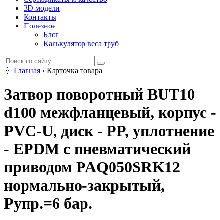
3D модели
Контакты
Полезное
Блог
Калькулятор веса труб
💧
Главная
›
Карточка товара
Затвор поворотный BUT10
d100 межфланцевый, корпус -
PVC-U, диск - PP, уплотнение
- EPDM с пневматический
приводом PAQ050SRK12
нормально-закрытый,
Рупр.=6 бар.